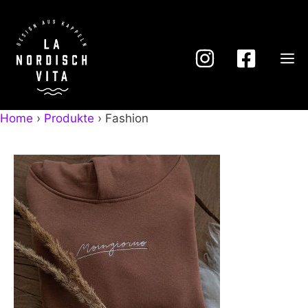
Zum
Inhalt
springen
M
Home
›
Produkte
›
Fashion