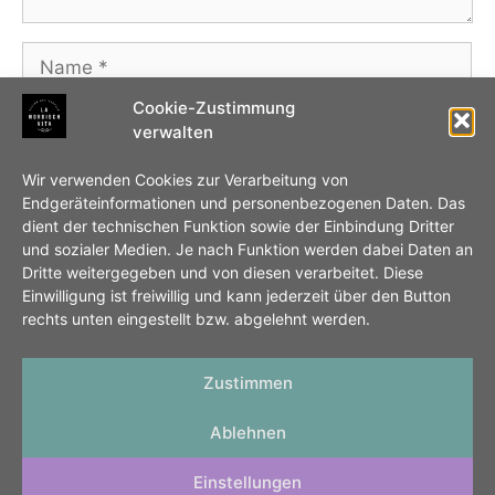
Name
Cookie-Zustimmung
E-
verwalten
Mail-
Adresse
Website
Wir verwenden Cookies zur Verarbeitung von
Endgeräteinformationen und personenbezogenen Daten. Das
dient der technischen Funktion sowie der Einbindung Dritter
Name, E-Mail-Adresse und Website in diesem
und sozialer Medien. Je nach Funktion werden dabei Daten an
Browser für meinen nächsten Kommentar
Dritte weitergegeben und von diesen verarbeitet. Diese
Einwilligung ist freiwillig und kann jederzeit über den Button
speichern.
rechts unten eingestellt bzw. abgelehnt werden.
Zustimmen
Ablehnen
IMPRESSUM
DATENSCHUTZ
COOKIES
Einstellungen