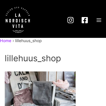
Zum
Inhalt
springen
M
Home
›
lillehuus_shop
lillehuus_shop