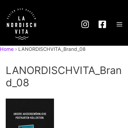
Zum
Inhalt
springen
M
Home
›
LANORDISCHVITA_Brand_08
LANORDISCHVITA_Bran
d_08