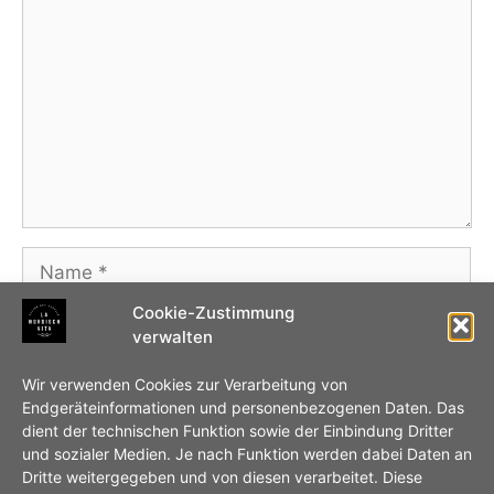
Name
Cookie-Zustimmung
E-
verwalten
Mail-
Adresse
Website
Wir verwenden Cookies zur Verarbeitung von
Endgeräteinformationen und personenbezogenen Daten. Das
dient der technischen Funktion sowie der Einbindung Dritter
Name, E-Mail-Adresse und Website in diesem
und sozialer Medien. Je nach Funktion werden dabei Daten an
Browser für meinen nächsten Kommentar
Dritte weitergegeben und von diesen verarbeitet. Diese