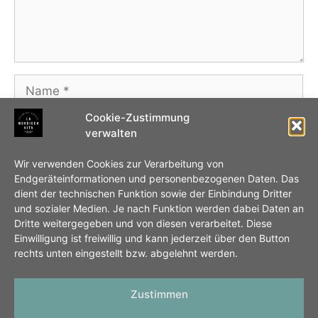
Name
Cookie-Zustimmung
E-
verwalten
Mail-
Adresse
Website
Wir verwenden Cookies zur Verarbeitung von
Endgeräteinformationen und personenbezogenen Daten. Das
dient der technischen Funktion sowie der Einbindung Dritter
Name, E-Mail-Adresse und Website in diesem
und sozialer Medien. Je nach Funktion werden dabei Daten an
Browser für meinen nächsten Kommentar
Dritte weitergegeben und von diesen verarbeitet. Diese
Einwilligung ist freiwillig und kann jederzeit über den Button
speichern.
rechts unten eingestellt bzw. abgelehnt werden.
Zustimmen