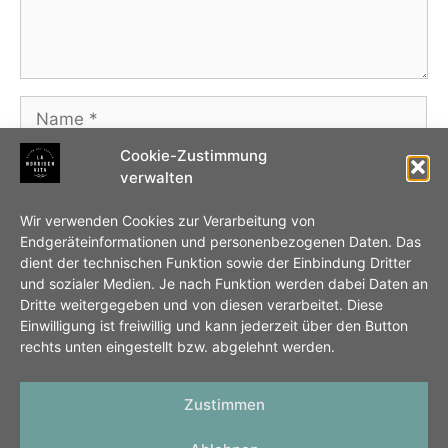
Name
Cookie-Zustimmung
E-
verwalten
Mail-
Adresse
Website
Wir verwenden Cookies zur Verarbeitung von
Endgeräteinformationen und personenbezogenen Daten. Das
dient der technischen Funktion sowie der Einbindung Dritter
Name, E-Mail-Adresse und Website in diesem
und sozialer Medien. Je nach Funktion werden dabei Daten an
Browser für meinen nächsten Kommentar
Dritte weitergegeben und von diesen verarbeitet. Diese
Einwilligung ist freiwillig und kann jederzeit über den Button
speichern.
rechts unten eingestellt bzw. abgelehnt werden.
Zustimmen