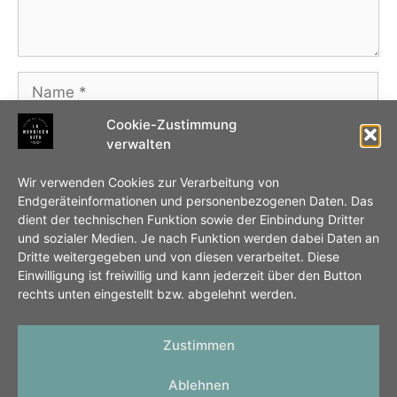
Name
Cookie-Zustimmung
E-
verwalten
Mail-
Adresse
Website
Wir verwenden Cookies zur Verarbeitung von
Endgeräteinformationen und personenbezogenen Daten. Das
dient der technischen Funktion sowie der Einbindung Dritter
Name, E-Mail-Adresse und Website in diesem
und sozialer Medien. Je nach Funktion werden dabei Daten an
Browser für meinen nächsten Kommentar
Dritte weitergegeben und von diesen verarbeitet. Diese
Einwilligung ist freiwillig und kann jederzeit über den Button
speichern.
rechts unten eingestellt bzw. abgelehnt werden.
Zustimmen
Ablehnen