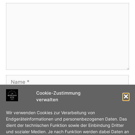
Kommentar
Name
Cookie-Zustimmung
E-
verwalten
Mail-
Adresse
Website
Wir verwenden Cookies zur Verarbeitung von
Endgeräteinformationen und personenbezogenen Daten. Das
dient der technischen Funktion sowie der Einbindung Dritter
Name, E-Mail-Adresse und Website in diesem
und sozialer Medien. Je nach Funktion werden dabei Daten an