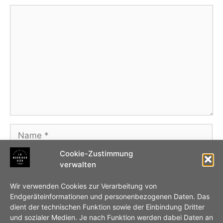
Kommentar
Name
Cookie-Zustimmung
E-
verwalten
Mail-
Adresse
Website
Wir verwenden Cookies zur Verarbeitung von
Endgeräteinformationen und personenbezogenen Daten. Das
dient der technischen Funktion sowie der Einbindung Dritter
Name, E-Mail-Adresse und Website in diesem
und sozialer Medien. Je nach Funktion werden dabei Daten an