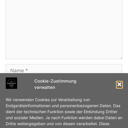
Name
Cookie-Zustimmung
E-
verwalten
Mail-
Adresse
Website
Wir verwenden Cookies zur Verarbeitung von
Endgeräteinformationen und personenbezogenen Daten. Das
dient der technischen Funktion sowie der Einbindung Dritter
Name, E-Mail-Adresse und Website in diesem
und sozialer Medien. Je nach Funktion werden dabei Daten an
Browser für meinen nächsten Kommentar
Dritte weitergegeben und von diesen verarbeitet. Diese