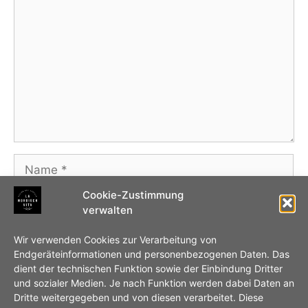
Name
Cookie-Zustimmung
E-
verwalten
Mail-
Adresse
Website
Wir verwenden Cookies zur Verarbeitung von
Endgeräteinformationen und personenbezogenen Daten. Das
dient der technischen Funktion sowie der Einbindung Dritter
Name, E-Mail-Adresse und Website in diesem
und sozialer Medien. Je nach Funktion werden dabei Daten an
Browser für meinen nächsten Kommentar
Dritte weitergegeben und von diesen verarbeitet. Diese