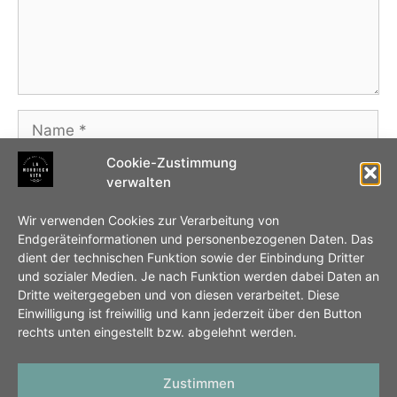
Name
Cookie-Zustimmung
E-
verwalten
Mail-
Adresse
Website
Wir verwenden Cookies zur Verarbeitung von
Endgeräteinformationen und personenbezogenen Daten. Das
dient der technischen Funktion sowie der Einbindung Dritter
Name, E-Mail-Adresse und Website in diesem
und sozialer Medien. Je nach Funktion werden dabei Daten an
Browser für meinen nächsten Kommentar
Dritte weitergegeben und von diesen verarbeitet. Diese
Einwilligung ist freiwillig und kann jederzeit über den Button
speichern.
rechts unten eingestellt bzw. abgelehnt werden.
Zustimmen