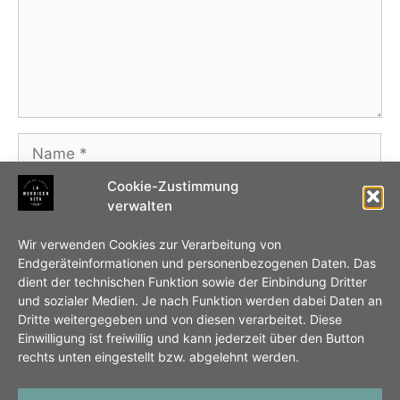
Name
Cookie-Zustimmung
E-
verwalten
Mail-
Adresse
Website
Wir verwenden Cookies zur Verarbeitung von
Endgeräteinformationen und personenbezogenen Daten. Das
dient der technischen Funktion sowie der Einbindung Dritter
Name, E-Mail-Adresse und Website in diesem
und sozialer Medien. Je nach Funktion werden dabei Daten an
Browser für meinen nächsten Kommentar
Dritte weitergegeben und von diesen verarbeitet. Diese
Einwilligung ist freiwillig und kann jederzeit über den Button
speichern.
rechts unten eingestellt bzw. abgelehnt werden.