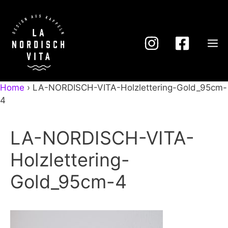
Zum
Inhalt
springen
M
Home
›
LA-NORDISCH-VITA-Holzlettering-Gold_95cm-
4
LA-NORDISCH-VITA-
Holzlettering-
Gold_95cm-4