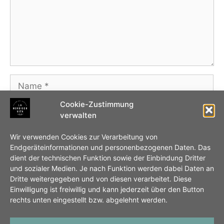
Name
Cookie-Zustimmung
E-
verwalten
Mail-
Adresse
Website
Wir verwenden Cookies zur Verarbeitung von
Endgeräteinformationen und personenbezogenen Daten. Das
dient der technischen Funktion sowie der Einbindung Dritter
Name, E-Mail-Adresse und Website in diesem
und sozialer Medien. Je nach Funktion werden dabei Daten an
Browser für meinen nächsten Kommentar
Dritte weitergegeben und von diesen verarbeitet. Diese
Einwilligung ist freiwillig und kann jederzeit über den Button
speichern.
rechts unten eingestellt bzw. abgelehnt werden.