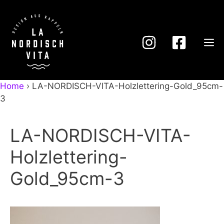
Zum
Inhalt
springen
M
Home
›
LA-NORDISCH-VITA-Holzlettering-Gold_95cm-
3
LA-NORDISCH-VITA-
Holzlettering-
Gold_95cm-3