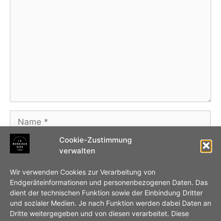
Name
Cookie-Zustimmung
E-
verwalten
Mail-
Adresse
Website
Wir verwenden Cookies zur Verarbeitung von
Endgeräteinformationen und personenbezogenen Daten. Das
dient der technischen Funktion sowie der Einbindung Dritter
Name, E-Mail-Adresse und Website in diesem
und sozialer Medien. Je nach Funktion werden dabei Daten an
Browser für meinen nächsten Kommentar
Dritte weitergegeben und von diesen verarbeitet. Diese