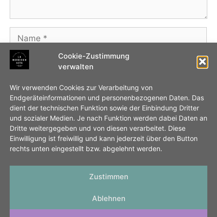
Name
Cookie-Zustimmung
E-
verwalten
Mail-
Adresse
Website
Wir verwenden Cookies zur Verarbeitung von
Endgeräteinformationen und personenbezogenen Daten. Das
dient der technischen Funktion sowie der Einbindung Dritter
Name, E-Mail-Adresse und Website in diesem
und sozialer Medien. Je nach Funktion werden dabei Daten an
Browser für meinen nächsten Kommentar
Dritte weitergegeben und von diesen verarbeitet. Diese
Einwilligung ist freiwillig und kann jederzeit über den Button
speichern.
rechts unten eingestellt bzw. abgelehnt werden.
Zustimmen
Ablehnen
IMPRESSUM
DATENSCHUTZ
COOKIES