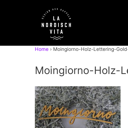
Zum
Inhalt
springen
Home
›
Moingiorno-Holz-Lettering-Gol
Moingiorno-Holz-L