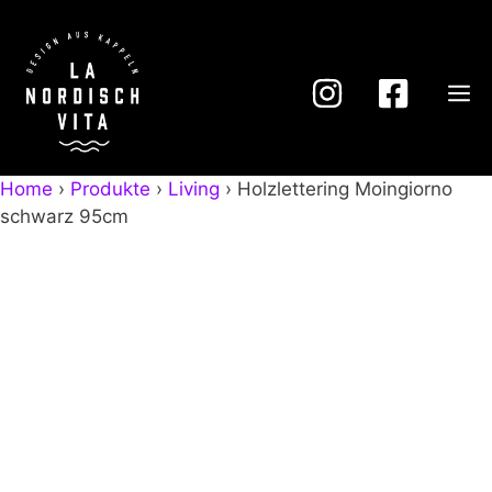
Zum
Inhalt
springen
M
Home
›
Produkte
›
Living
›
Holzlettering Moingiorno
schwarz 95cm